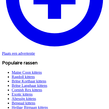
Plaats een advertentie
Populaire rassen
Maine Coon
kittens
Ragdoll
kittens
Britse Korthaar
kittens
Britse Langhaar
kittens
Cornish Rex
kittens
Exotic
kittens
Abessijn
kittens
Bengaal
kittens
Heilige Birmaan
kittens