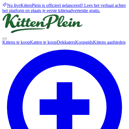
Nu live
KittenPlein is officieel gelanceerd! Lees het verhaal achter
het platform en plaats je eerste kittenadvertentie gratis.
Kittens te koop
Katten te koop
Dekkaters
Koopgids
Kittens aanbieden