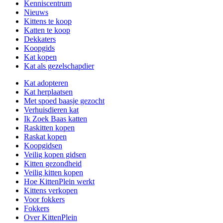
Kenniscentrum
Nieuws
Kittens te koop
Katten te koop
Dekkaters
Koopgids
Kat kopen
Kat als gezelschapdier
Kat adopteren
Kat herplaatsen
Met spoed baasje gezocht
Verhuisdieren kat
Ik Zoek Baas katten
Raskitten kopen
Raskat kopen
Koopgidsen
Veilig kopen gidsen
Kitten gezondheid
Veilig kitten kopen
Hoe KittenPlein werkt
Kittens verkopen
Voor fokkers
Fokkers
Over KittenPlein