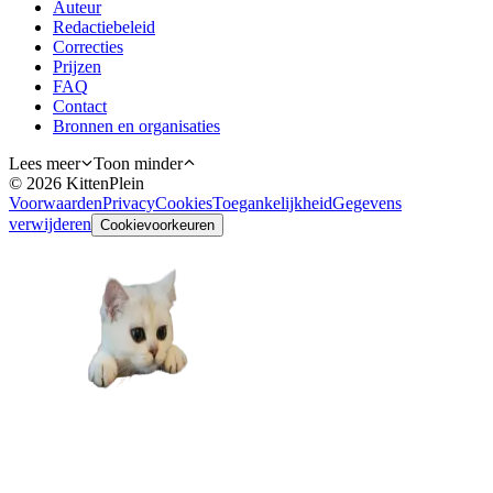
Auteur
Redactiebeleid
Correcties
Prijzen
FAQ
Contact
Bronnen en organisaties
Lees meer
Toon minder
©
2026
KittenPlein
Voorwaarden
Privacy
Cookies
Toegankelijkheid
Gegevens
verwijderen
Cookievoorkeuren